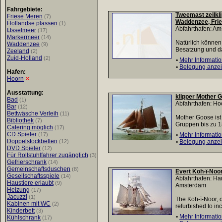
Fahrgebiete:
Tweemast zeilkl
Friese Meren
(7)
Waddenzee, Frie
Hollandse plassen
(1)
Abfahrthafen: A
IJsselmeer
(17)
Markermeer
(14)
Natürlich können
Waddenzee
(9)
Besatzung und da
Zeeland
(2)
Zuid-Holland
(2)
•
Mehr Informati
•
Belegung anze
Hafen:
Hoorn
Ausstattung:
klipper Mother 
Bad
(1)
Abfahrthafen: H
Bar
(12)
Bettwäsche Verleih
(11)
Mother Goose ist 
Bibliothek
(7)
Gruppen bis zu 18
Catering möglich
(17)
CD Spieler
(17)
•
Mehr Informati
Doppelstockbetten
(12)
•
Belegung anze
DVD Spieler
(12)
Für Rollstuhlfahrer zugänglich
(3)
Gefrierschrank
(14)
Gemeinschaftsduschen
(8)
Evert Koh-ï-Noo
Gesellschaftsspiele
(14)
Abfahrthafen: Ha
Haustiere erlaubt
(9)
Amsterdam
Heizung
(17)
Jacuzzi
(1)
The Koh-ï-Noor, o
Kabinen mit WC
(2)
refurbished to in
Kinderbett
(3)
•
Mehr Informati
Kühlschrank
(17)