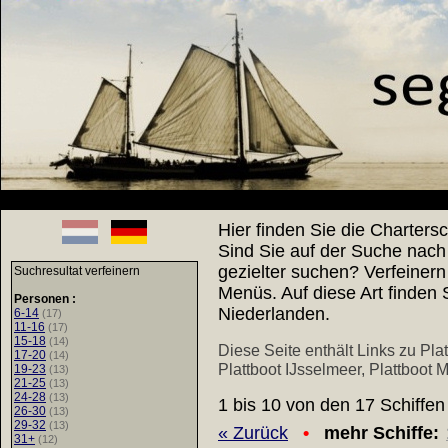
Hier finden Sie die Chartersc
Sind Sie auf der Suche nach
gezielter suchen? Verfeinern
Suchresultat verfeinern
Menüs. Auf diese Art finden 
Personen :
Niederlanden.
6-14
(17)
11-16
(17)
15-18
(14)
Diese Seite enthält Links zu
Plat
17-20
(14)
Plattboot IJsselmeer
,
Plattboot 
19-23
(13)
21-25
(13)
24-28
(13)
1 bis 10 von den 17 Schiffen
26-30
(13)
29-32
(13)
« Zurück
•
mehr Schiffe:
31+
(12)