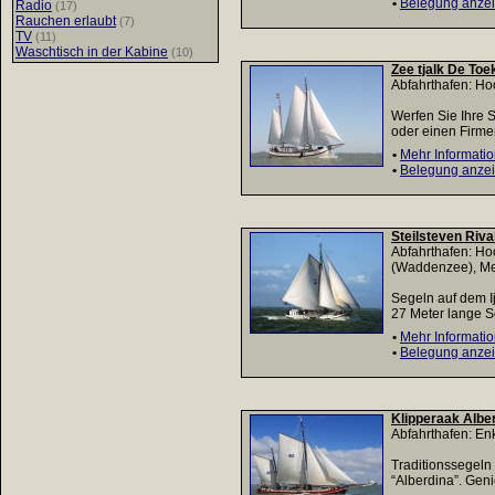
•
Belegung anze
Radio
(17)
Rauchen erlaubt
(7)
TV
(11)
Waschtisch in der Kabine
(10)
Zee tjalk De To
Abfahrthafen: H
Werfen Sie Ihre 
oder einen Firme
•
Mehr Informati
•
Belegung anze
Steilsteven Riv
Abfahrthafen: H
(Waddenzee), M
Segeln auf dem I
27 Meter lange Sch
•
Mehr Informati
•
Belegung anze
Klipperaak Albe
Abfahrthafen: En
Traditionssegeln
“Alberdina”. Gen