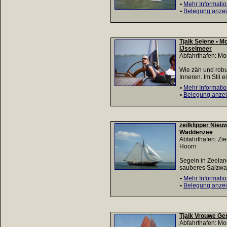
•
Mehr Informati
•
Belegung anze
Tjalk Selene • M
IJsselmeer
Abfahrthafen: M
Wie zäh und robus
Inneren. Im Stil
•
Mehr Informati
•
Belegung anze
zeilklipper Nieu
Waddenzee
Abfahrthafen: Zi
Hoorn
Segeln in Zeelan
sauberes Salzwas
•
Mehr Informati
•
Belegung anze
Tjalk Vrouwe Ge
Abfahrthafen: M