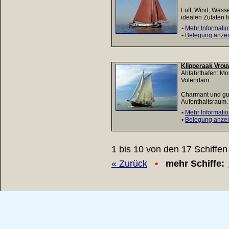
Luft, Wind, Wasse
idealen Zutaten f
•
Mehr Informati
•
Belegung anze
Klipperaak Vrou
Abfahrthafen: M
Volendam
Charmant und gut
Aufenthaltsraum. 
•
Mehr Informati
•
Belegung anze
1 bis 10 von den 17 Schiffen
« Zurück
•
mehr Schiffe: