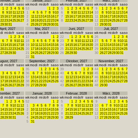
zember, 2026
Januar, 2027
Februar, 2027
März, 2027
di
mi
do
fr
sa
so
wk
mo
di
mi
do
fr
sa
so
wk
mo
di
mi
do
fr
sa
so
wk
mo
di
mi
do
fr
sa
so
1
2
3
4
5
6
53
1
2
3
5
1
2
3
4
5
6
7
9
1
2
3
4
5
6
7
8
9
10
11
12
13
1
4
5
6
7
8
9
10
6
8
9
10
11
12
13
14
10
8
9
10
11
12
13
14
15
16
17
18
19
20
2
11
12
13
14
15
16
17
7
15
16
17
18
19
20
21
11
15
16
17
18
19
20
21
22
23
24
25
26
27
3
18
19
20
21
22
23
24
8
22
23
24
25
26
27
28
12
22
23
24
25
26
27
28
29
30
31
4
25
26
27
28
29
30
31
13
29
30
31
April, 2027
Mai, 2027
Juni, 2027
Juli, 2027
di
mi
do
fr
sa
so
wk
mo
di
mi
do
fr
sa
so
wk
mo
di
mi
do
fr
sa
so
wk
mo
di
mi
do
fr
sa
so
1
2
3
4
17
1
2
22
1
2
3
4
5
6
26
1
2
3
4
6
7
8
9
10
11
18
3
4
5
6
7
8
9
23
7
8
9
10
11
12
13
27
5
6
7
8
9
10
11
13
14
15
16
17
18
19
10
11
12
13
14
15
16
24
14
15
16
17
18
19
20
28
12
13
14
15
16
17
18
20
21
22
23
24
25
20
17
18
19
20
21
22
23
25
21
22
23
24
25
26
27
29
19
20
21
22
23
24
25
27
28
29
30
21
24
25
26
27
28
29
30
26
28
29
30
30
26
27
28
29
30
31
22
31
ugust, 2027
September, 2027
Oktober, 2027
November, 2027
di
mi
do
fr
sa
so
wk
mo
di
mi
do
fr
sa
so
wk
mo
di
mi
do
fr
sa
so
wk
mo
di
mi
do
fr
sa
so
1
35
1
2
3
4
5
39
1
2
3
44
1
2
3
4
5
6
7
3
4
5
6
7
8
36
6
7
8
9
10
11
12
40
4
5
6
7
8
9
10
45
8
9
10
11
12
13
14
10
11
12
13
14
15
37
13
14
15
16
17
18
19
41
11
12
13
14
15
16
17
46
15
16
17
18
19
20
21
17
18
19
20
21
22
38
20
21
22
23
24
25
26
42
18
19
20
21
22
23
24
47
22
23
24
25
26
27
28
24
25
26
27
28
29
39
27
28
29
30
43
25
26
27
28
29
30
31
48
29
30
31
zember, 2027
Januar, 2028
Februar, 2028
März, 2028
di
mi
do
fr
sa
so
wk
mo
di
mi
do
fr
sa
so
wk
mo
di
mi
do
fr
sa
so
wk
mo
di
mi
do
fr
sa
so
1
2
3
4
5
52
1
2
5
1
2
3
4
5
6
9
1
2
3
4
5
7
8
9
10
11
12
1
3
4
5
6
7
8
9
6
7
8
9
10
11
12
13
10
6
7
8
9
10
11
12
14
15
16
17
18
19
2
10
11
12
13
14
15
16
7
14
15
16
17
18
19
20
11
13
14
15
16
17
18
19
21
22
23
24
25
26
3
17
18
19
20
21
22
23
8
21
22
23
24
25
26
27
12
20
21
22
23
24
25
26
28
29
30
31
4
24
25
26
27
28
29
30
9
28
29
13
27
28
29
30
31
5
31