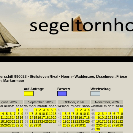
erschiff 990023 • Steilsteven Rival • Hoorn • Waddenzee, IJsselmeer, Friese
n, Markermeer
auf Anfrage
Besetzt
Wechseltag
ugust, 2026
September, 2026
Oktober, 2026
November, 2026
di
mi
do
fr
sa
so
wk
mo
di
mi
do
fr
sa
so
wk
mo
di
mi
do
fr
sa
so
wk
mo
di
mi
do
fr
sa
so
1
2
36
1
2
3
4
5
6
40
1
2
3
4
44
1
4
5
6
7
8
9
37
7
8
9
10
11
12
13
41
5
6
7
8
9
10
11
45
2
3
4
5
6
7
8
11
12
13
14
15
16
38
14
15
16
17
18
19
20
42
12
13
14
15
16
17
18
46
9
10
11
12
13
14
15
18
19
20
21
22
23
39
21
22
23
24
25
26
27
43
19
20
21
22
23
24
25
47
16
17
18
19
20
21
22
25
26
27
28
29
30
40
28
29
30
44
26
27
28
29
30
31
48
23
24
25
26
27
28
29
49
30