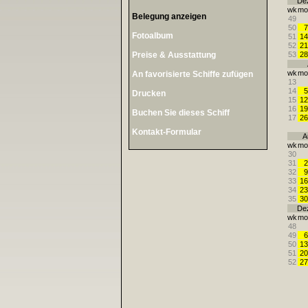
De
wk
mo
Belegung anzeigen
49
50
7
Fotoalbum
51
14
52
21
Preise & Ausstattung
53
28
wk
mo
An favorisierte Schiffe zufügen
13
14
5
Drucken
15
12
16
19
Buchen Sie dieses Schiff
17
26
Kontakt-Formular
A
wk
mo
30
31
2
32
9
33
16
34
23
35
30
De
wk
mo
48
49
6
50
13
51
20
52
27