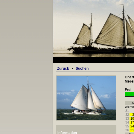
Zurück
•
Suchen
Chart
Mere
Frei
A
wk
mo
31
32
3
33
10
34
17
35
24
36
31
Information