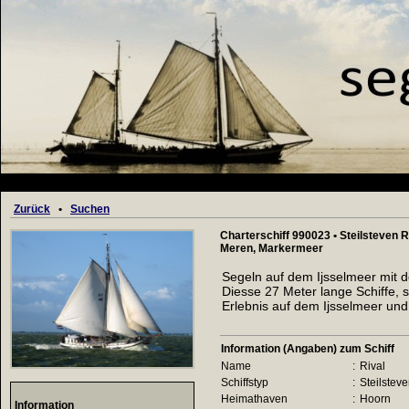
Zurück
•
Suchen
Charterschiff 990023 • Steilsteven R
Meren, Markermeer
Segeln auf dem Ijsselmeer mit d
Diesse 27 Meter lange Schiffe, so
Erlebnis auf dem Ijsselmeer un
Information (Angaben) zum Schiff
Name
:
Rival
Schiffstyp
:
Steilstev
Heimathaven
:
Hoorn
Information