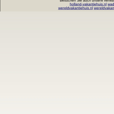
Besuchen Sie auch unsere verwa
holland-vakantiehuis.nl
wad
wereldvakantiehuis.nl
wereldvakan