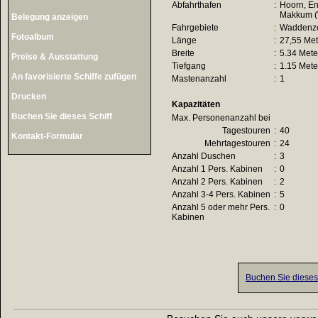
Abfahrthafen
:
Hoorn, E
Makkum (
Belegung anzeigen
Fahrgebiete
:
Waddenzee
Fotoalbum
Länge
:
27,55 Met
Breite
:
5.34 Mete
Preise & Ausstattung
Tiefgang
:
1.15 Mete
An favorisierte Schiffe zufügen
Mastenanzahl
:
1
Drucken
Kapazitäten
Buchen Sie dieses Schiff
Max. Personenanzahl bei
Tagestouren
:
40
Kontakt-Formular
Mehrtagestouren
:
24
Anzahl Duschen
:
3
Anzahl 1 Pers. Kabinen
:
0
Anzahl 2 Pers. Kabinen
:
2
Anzahl 3-4 Pers. Kabinen
:
5
Anzahl 5 oder mehr Pers.
:
0
Kabinen
Buchen Sie dieses 