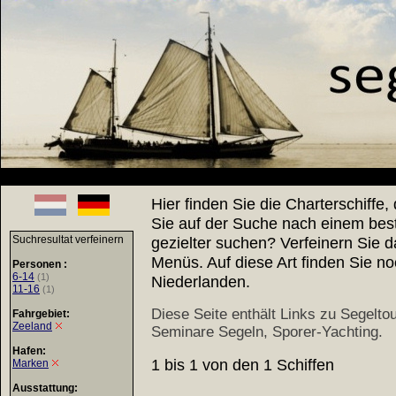
Hier finden Sie die Charterschiffe,
Sie auf der Suche nach einem best
Suchresultat verfeinern
gezielter suchen? Verfeinern Sie d
Menüs. Auf diese Art finden Sie no
Personen :
6-14
(1)
Niederlanden.
11-16
(1)
Diese Seite enthält Links zu
Segeltou
Fahrgebiet:
Zeeland
Seminare Segeln
,
Sporer-Yachting
.
Hafen:
1 bis 1 von den 1 Schiffen
Marken
Ausstattung: