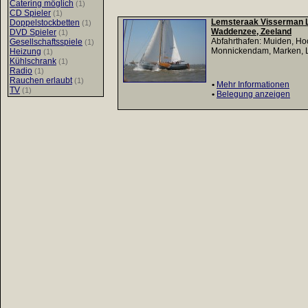
Catering möglich
(1)
CD Spieler
(1)
Lemsteraak Visserman LE
Doppelstockbetten
(1)
Waddenzee, Zeeland
DVD Spieler
(1)
Abfahrthafen: Muiden, Ho
Gesellschaftsspiele
(1)
Monnickendam, Marken, 
Heizung
(1)
Kühlschrank
(1)
Radio
(1)
Rauchen erlaubt
(1)
•
Mehr Informationen
TV
(1)
•
Belegung anzeigen