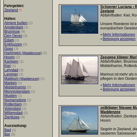
Fahrgebiet:
Schoener Luciana • R
Zeeland
Zeeland
Abfahrthafen: Kiel, R
Häfen:
Almere buiten
(1)
Unsere Reederei ist e
Amsterdam
(1)
europäischen Gewässe
Bruinisse
(4)
•
Mehr Informationen
Den Oever
(2)
•
Belegung anzeigen
Edam
(1)
Enkhuizen
(3)
Goes
(3)
Harlingen
(Waddenzee)
(1)
Hoorn
Zeeuwse klipper Marin
(2)
Kampen
Abfahrthafen: Bruinis
(1)
Kiel
Middelharnis, Rotter
(1)
Lelystad
(3)
Lemmer
Marinus ist mehr als 
(1)
Makkum
pflegen in den Oosters
(Waddenzee)
(1)
Marken
(1)
•
Mehr Informationen
Middelharnis
(2)
•
Belegung anzeigen
Monnickendam
(1)
Muiden
(1)
Numansdorp
(1)
Rotterdam
(2)
zeilklipper Nieuwe Ma
Volendam
(1)
Waddenzee
Willemstad
(2)
Abfahrthafen: Zierikz
Zierikzee
(4)
Hoorn
Ausstattung:
Segeln in Zeeland, di
Bad
(1)
sauberes Salzwasser v
Bar
(5)