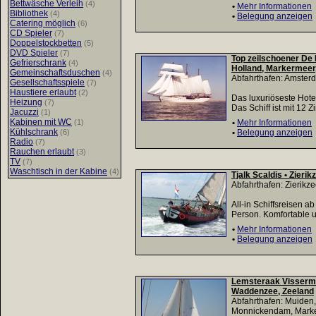
Bettwäsche Verleih
(4)
•
Mehr Informationen
Bibliothek
(4)
•
Belegung anzeigen
Catering möglich
(6)
CD Spieler
(7)
Doppelstockbetten
(5)
DVD Spieler
(7)
Top zeilschoener De 
Gefrierschrank
(4)
Holland, Markermeer
Gemeinschaftsduschen
(4)
Abfahrthafen: Amster
Gesellschaftsspiele
(7)
Haustiere erlaubt
(2)
Das luxuriöseste Hotel
Heizung
(7)
Das Schiff ist mit 12 Z
Jacuzzi
(1)
Kabinen mit WC
(1)
•
Mehr Informationen
Kühlschrank
(6)
•
Belegung anzeigen
Radio
(7)
Rauchen erlaubt
(3)
TV
(7)
Waschtisch in der Kabine
(4)
Tjalk Scaldis • Zierik
Abfahrthafen: Zierikze
All-in Schiffsreisen a
Person. Komfortable un
•
Mehr Informationen
•
Belegung anzeigen
Lemsteraak Visserma
Waddenzee, Zeeland
Abfahrthafen: Muiden,
Monnickendam, Marke