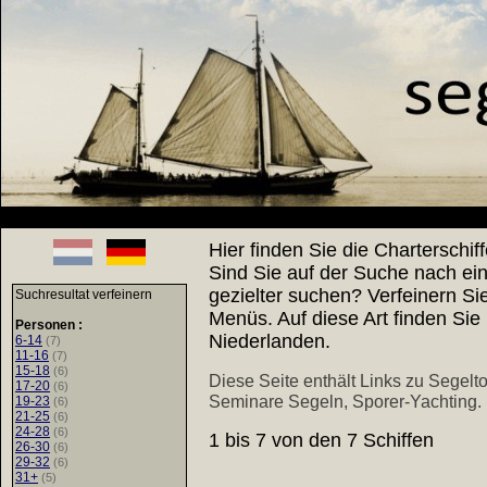
Hier finden Sie die Charterschif
Sind Sie auf der Suche nach ei
gezielter suchen? Verfeinern Si
Suchresultat verfeinern
Menüs. Auf diese Art finden Sie
Personen :
Niederlanden.
6-14
(7)
11-16
(7)
15-18
(6)
Diese Seite enthält Links zu
Segelto
17-20
(6)
Seminare Segeln
,
Sporer-Yachting
.
19-23
(6)
21-25
(6)
24-28
(6)
1 bis 7 von den 7 Schiffen
26-30
(6)
29-32
(6)
31+
(5)