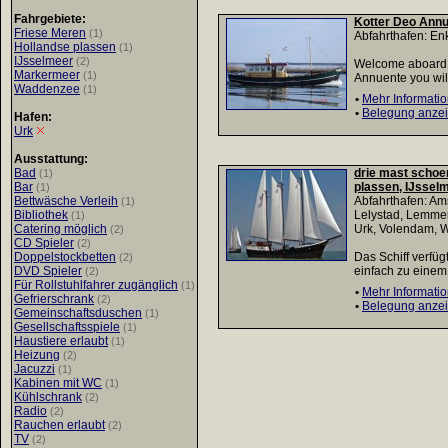
Fahrgebiete:
Kotter Deo Annu
Friese Meren
(1)
Abfahrthafen: En
Hollandse plassen
(1)
IJsselmeer
(2)
Welcome aboard, 
Markermeer
(1)
Annuente you will
Waddenzee
(1)
•
Mehr Informati
•
Belegung anze
Hafen:
Urk
Ausstattung:
Bad
drie mast schoen
(1)
Bar
plassen, IJssel
(1)
Bettwäsche Verleih
Abfahrthafen: Am
(1)
Bibliothek
Lelystad, Lemmer
(1)
Catering möglich
Urk, Volendam, 
(2)
CD Spieler
(2)
Doppelstockbetten
Das Schiff verfü
(2)
DVD Spieler
einfach zu einem
(2)
Für Rollstuhlfahrer zugänglich
(1)
•
Mehr Informati
Gefrierschrank
(2)
•
Belegung anze
Gemeinschaftsduschen
(1)
Gesellschaftsspiele
(1)
Haustiere erlaubt
(1)
Heizung
(2)
Jacuzzi
(1)
Kabinen mit WC
(1)
Kühlschrank
(2)
Radio
(2)
Rauchen erlaubt
(2)
TV
(2)