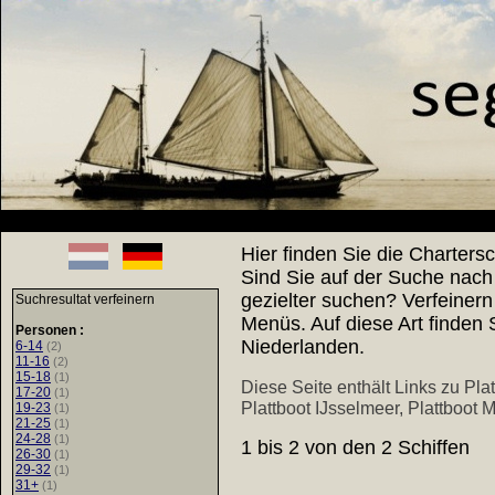
Hier finden Sie die Chartersc
Sind Sie auf der Suche nach
gezielter suchen? Verfeinern
Suchresultat verfeinern
Menüs. Auf diese Art finden 
Personen :
Niederlanden.
6-14
(2)
11-16
(2)
15-18
(1)
Diese Seite enthält Links zu
Plat
17-20
(1)
Plattboot IJsselmeer
,
Plattboot 
19-23
(1)
21-25
(1)
24-28
(1)
1 bis 2 von den 2 Schiffen
26-30
(1)
29-32
(1)
31+
(1)