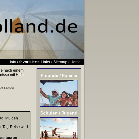
Info
•
favorisierte Links
•
Sitemap
•
Home
che nach einem
isse mit Hilfe
Freunde / Familie
oot Mieten
.
Schulen / Jugend
ad, Muiden
er Tag-Reise wird
gestouren