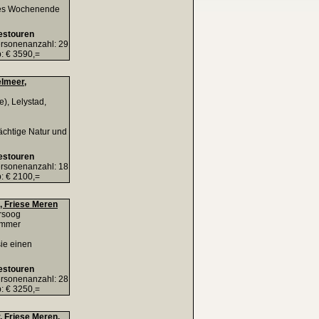
önes Wochenende
estouren
rsonenanzahl: 29
: € 3590,=
elmeer,
), Lelystad,
ächtige Natur und
estouren
rsonenanzahl: 18
: € 2100,=
, Friese Meren
rsoog
emmer
sie einen
estouren
rsonenanzahl: 28
: € 3250,=
 Friese Meren,