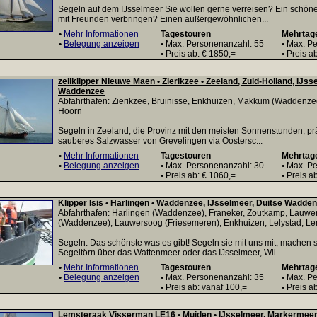
Segeln auf dem IJsselmeer Sie wollen gerne verreisen? Ein sch
mit Freunden verbringen? Einen außergewöhnlichen...
•
Mehr Informationen
Tagestouren
Mehrtag
•
Belegung anzeigen
•
Max. Personenanzahl: 55
•
Max. Pe
•
Preis ab: € 1850,=
•
Preis ab
zeilklipper Nieuwe Maen • Zierikzee • Zeeland, Zuid-Holland, IJss
Waddenzee
Abfahrthafen: Zierikzee, Bruinisse, Enkhuizen, Makkum (Waddenzee
Hoorn
Segeln in Zeeland, die Provinz mit den meisten Sonnenstunden, pr
sauberes Salzwasser von Grevelingen via Oostersc...
•
Mehr Informationen
Tagestouren
Mehrtag
•
Belegung anzeigen
•
Max. Personenanzahl: 30
•
Max. Pe
•
Preis ab: € 1060,=
•
Preis ab
Klipper Isis • Harlingen • Waddenzee, IJsselmeer, Duitse Wadden
Abfahrthafen: Harlingen (Waddenzee), Franeker, Zoutkamp, Lauwe
(Waddenzee), Lauwersoog (Friesemeren), Enkhuizen, Lelystad, L
Segeln: Das schönste was es gibt! Segeln sie mit uns mit, machen 
Segeltörn über das Wattenmeer oder das IJsselmeer, Wil...
•
Mehr Informationen
Tagestouren
Mehrtag
•
Belegung anzeigen
•
Max. Personenanzahl: 35
•
Max. Pe
•
Preis ab: vanaf 100,=
•
Preis ab
Lemsteraak Visserman LE16 • Muiden • IJsselmeer, Markermeer,