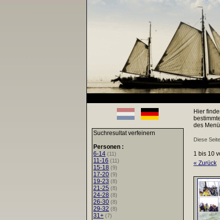
Hier find
bestimmte
des Menüs
Suchresultat verfeinern
Diese Seite
Personen :
6-14
1 bis 10 
(11)
11-16
(11)
« Zurück
15-18
(9)
17-20
(9)
19-23
(8)
21-25
(8)
24-28
(8)
26-30
(8)
29-32
(8)
31+
(7)