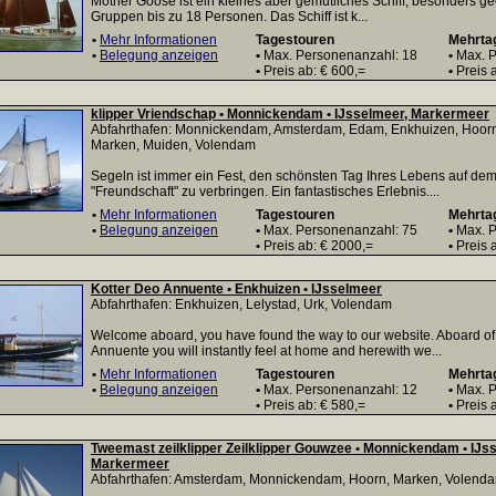
Mother Goose ist ein kleines aber gemütliches Schiff, besonders gee
Gruppen bis zu 18 Personen. Das Schiff ist k...
•
Mehr Informationen
Tagestouren
Mehrta
•
Belegung anzeigen
•
Max. Personenanzahl: 18
•
Max. P
•
Preis ab: € 600,=
•
Preis a
klipper Vriendschap • Monnickendam • IJsselmeer, Markermeer
Abfahrthafen: Monnickendam, Amsterdam, Edam, Enkhuizen, Hoorn,
Marken, Muiden, Volendam
Segeln ist immer ein Fest, den schönsten Tag Ihres Lebens auf dem
"Freundschaft" zu verbringen. Ein fantastisches Erlebnis....
•
Mehr Informationen
Tagestouren
Mehrta
•
Belegung anzeigen
•
Max. Personenanzahl: 75
•
Max. P
•
Preis ab: € 2000,=
•
Preis a
Kotter Deo Annuente • Enkhuizen • IJsselmeer
Abfahrthafen: Enkhuizen, Lelystad, Urk, Volendam
Welcome aboard, you have found the way to our website. Aboard of
Annuente you will instantly feel at home and herewith we...
•
Mehr Informationen
Tagestouren
Mehrta
•
Belegung anzeigen
•
Max. Personenanzahl: 12
•
Max. P
•
Preis ab: € 580,=
•
Preis 
Tweemast zeilklipper Zeilklipper Gouwzee • Monnickendam • IJs
Markermeer
Abfahrthafen: Amsterdam, Monnickendam, Hoorn, Marken, Volenda