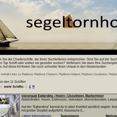
en Sie die Charterschiffe, die Ihren Suchkriterien entsprechen. Sind Sie auf der Su
n Typ Schiff oder wollen sie gezielter suchen? Verfeinern Sie dann Ihre Suchergebn
. Auf diese Art finden Sie noch schneller Ihren Urlaub in den Niederlanden.
 enthält Links zu
Plattboot
,
Plattboot Chartern
,
Plattboot Holland
,
Plattboot IJsselmeer
,
Plattb
von den 11 Schiffen
»
•
mehr Schiffe:
1
2
stevenaak Egberdina • Hoorn • IJsselmeer, Markermeer
Abfahrthafen: Hoorn, Enkhuizen, Volendam, Monnickendam, Lelyst
Auf der "Egberdina" kannst du in allen Komfort sportlich segeln. Ihr
mit großer Sorgfalt aufgeführt. Klassische E...
•
Mehr Informationen
Tagestouren
Mehrta