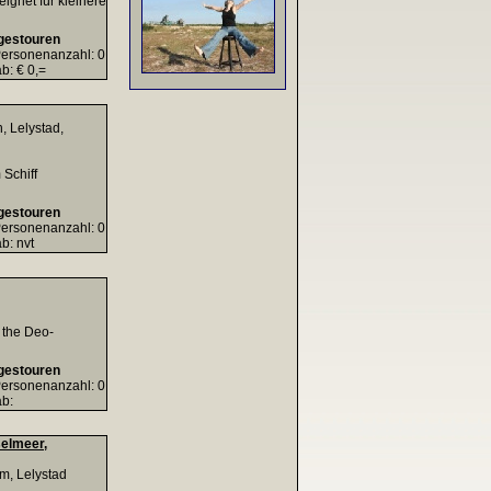
ignet für kleinere
gestouren
ersonenanzahl: 0
b: € 0,=
 Lelystad,
 Schiff
gestouren
ersonenanzahl: 0
b: nvt
 the Deo-
gestouren
ersonenanzahl: 0
ab:
selmeer,
m, Lelystad