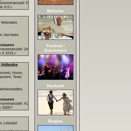
ersonenanzahl: 0
b: € 0,=
Betriebe
, Volendam,
an, has been
estouren
Festival /
rsonenanzahl: 24
Evenement
: € 3233,=
, Hollandse
enzee), Hoorn,
avoren, Texel,
Hochzeit
ederkernbetten,
estouren
rsonenanzahl: 41
b: 5000?
Singles
, Lelystad