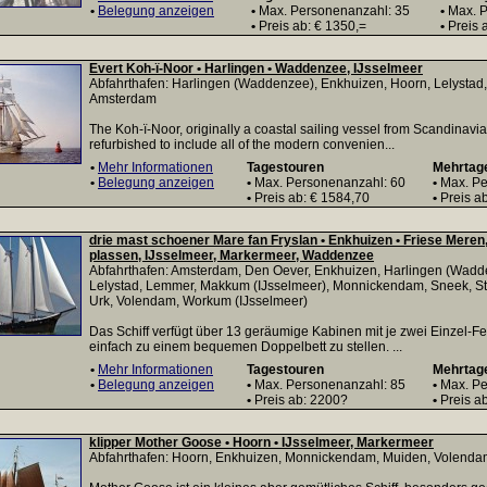
•
Belegung anzeigen
•
Max. Personenanzahl: 35
•
Max. P
•
Preis ab: € 1350,=
•
Preis a
Evert Koh-ï-Noor • Harlingen • Waddenzee, IJsselmeer
Abfahrthafen: Harlingen (Waddenzee), Enkhuizen, Hoorn, Lelystad
Amsterdam
The Koh-ï-Noor, originally a coastal sailing vessel from Scandinavi
refurbished to include all of the modern convenien...
•
Mehr Informationen
Tagestouren
Mehrtag
•
Belegung anzeigen
•
Max. Personenanzahl: 60
•
Max. Pe
•
Preis ab: € 1584,70
•
Preis ab
drie mast schoener Mare fan Fryslan • Enkhuizen • Friese Meren
plassen, IJsselmeer, Markermeer, Waddenzee
Abfahrthafen: Amsterdam, Den Oever, Enkhuizen, Harlingen (Wadd
Lelystad, Lemmer, Makkum (IJsselmeer), Monnickendam, Sneek, St
Urk, Volendam, Workum (IJsselmeer)
Das Schiff verfügt über 13 geräumige Kabinen mit je zwei Einzel-F
einfach zu einem bequemen Doppelbett zu stellen. ...
•
Mehr Informationen
Tagestouren
Mehrtag
•
Belegung anzeigen
•
Max. Personenanzahl: 85
•
Max. Pe
•
Preis ab: 2200?
•
Preis a
klipper Mother Goose • Hoorn • IJsselmeer, Markermeer
Abfahrthafen: Hoorn, Enkhuizen, Monnickendam, Muiden, Volendam