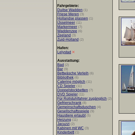
Fahrgebiete:
Duitse Wadden
(1)
Friese Meren
(3)
Hollandse plassen
(1)
IJsselmeer
(11)
Markermeer
(7)
Waddenzee
(6)
Zeeland
(3)
Zuid-Holland
(2)
Hafen:
Lelystad
Ausstattung:
Bad
(2)
Bar
(9)
Bettwäsche Verleih
(6)
Bibliothek
(6)
Catering möglich
(11)
CD Spieler
(11)
Doppelstockbetten
(7)
DVD Spieler
(11)
Für Rollstuhlfahrer zugänglich
(2)
Gefrierschrank
(8)
Gemeinschaftsduschen
(4)
Gesellschaftsspiele
(9)
Haustiere erlaubt
(5)
Heizung
(11)
Jacuzzi
(2)
Kabinen mit WC
(3)
Kinderbett
(1)