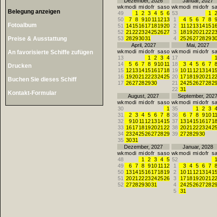
Dezember, 2026
Januar, 2027
wk
mo
di
mi
do
fr
sa
so
wk
mo
di
mi
do
fr
s
Belegung anzeigen
49
1
2
3
4
5
6
53
1
50
7
8
9
10
11
12
13
1
4
5
6
7
8
Fotoalbum
51
14
15
16
17
18
19
20
2
11
12
13
14
15
1
52
21
22
23
24
25
26
27
3
18
19
20
21
22
2
Preise & Ausstattung
53
28
29
30
31
4
25
26
27
28
29
3
April, 2027
Mai, 2027
wk
mo
di
mi
do
fr
sa
so
wk
mo
di
mi
do
fr
s
An favorisierte Schiffe zufügen
13
1
2
3
4
17
14
5
6
7
8
9
10
11
18
3
4
5
6
7
Drucken
15
12
13
14
15
16
17
18
19
10
11
12
13
14
1
16
19
20
21
22
23
24
25
20
17
18
19
20
21
2
Buchen Sie dieses Schiff
17
26
27
28
29
30
21
24
25
26
27
28
2
22
31
Kontakt-Formular
August, 2027
September, 202
wk
mo
di
mi
do
fr
sa
so
wk
mo
di
mi
do
fr
s
30
1
35
1
2
3
31
2
3
4
5
6
7
8
36
6
7
8
9
10
1
32
9
10
11
12
13
14
15
37
13
14
15
16
17
1
33
16
17
18
19
20
21
22
38
20
21
22
23
24
2
34
23
24
25
26
27
28
29
39
27
28
29
30
35
30
31
Dezember, 2027
Januar, 2028
wk
mo
di
mi
do
fr
sa
so
wk
mo
di
mi
do
fr
s
48
1
2
3
4
5
52
49
6
7
8
9
10
11
12
1
3
4
5
6
7
50
13
14
15
16
17
18
19
2
10
11
12
13
14
1
51
20
21
22
23
24
25
26
3
17
18
19
20
21
2
52
27
28
29
30
31
4
24
25
26
27
28
2
5
31