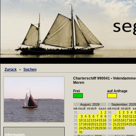
Zurück
•
Suchen
Charterschiff 990041 • Volendamme
Meren
Frei
auf Anfrage
August, 2026
September, 202
wk
mo
di
mi
do
fr
sa
so
wk
mo
di
mi
do
fr
s
31
1
2
36
1
2
3
4
32
3
4
5
6
7
8
9
37
7
8
9
10
11
1
33
10
11
12
13
14
15
16
38
14
15
16
17
18
1
34
17
18
19
20
21
22
23
39
21
22
23
24
25
2
35
24
25
26
27
28
29
30
40
28
29
30
36
31
Information