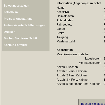
Information (Angaben) zum Schiff
Belegung anzeigen
Name
:
L
Schiffstyp
:
r
Fotoalbum
Heimathaven
:
Preise & Ausstattung
Abfahrthafen
:
Fahrgebiete
:
F
An favorisierte Schiffe zufügen
Länge
:
3
Drucken
Breite
:
6
Tiefgang
:
1
Buchen Sie dieses Schiff
Mastenanzahl
:
Kontakt-Formular
Kapazitäten
Max. Personenanzahl bei
Tagestouren
:
Mehrtagestouren
:
Anzahl Duschen
:
Anzahl 1 Pers. Kabinen
:
Anzahl 2 Pers. Kabinen
:
Anzahl 3-4 Pers. Kabinen
:
Anzahl 5 oder mehr Pers. Kabinen
:
Buchen Sie dieses 