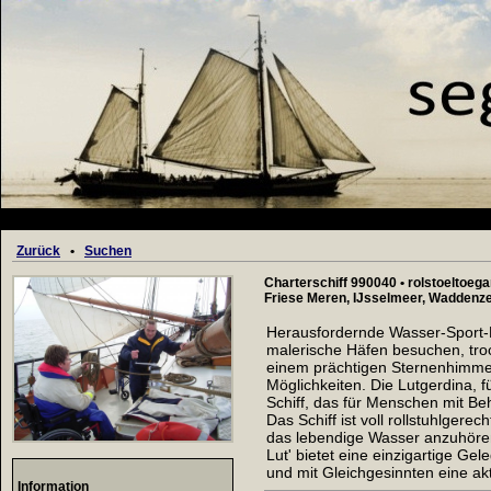
Zurück
•
Suchen
Charterschiff 990040 • rolstoeltoega
Friese Meren, IJsselmeer, Waddenz
Herausfordernde Wasser-Sport-Fe
malerische Häfen besuchen, troc
einem prächtigen Sternenhimmel
Möglichkeiten. Die Lutgerdina, für 
Schiff, das für Menschen mit Be
Das Schiff ist voll rollstuhlgerec
das lebendige Wasser anzuhören
Lut' bietet eine einzigartige Ge
und mit Gleichgesinnten eine ak
Information