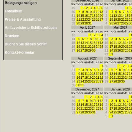
Dezember, 2026
Januar, 2027
Belegung anzeigen
wk
mo
di
mi
do
fr
sa
so
wk
mo
di
mi
do
fr
s
49
1
2
3
4
5
6
53
1
Fotoalbum
50
7
8
9
10
11
12
13
1
4
5
6
7
8
51
14
15
16
17
18
19
20
2
11
12
13
14
15
1
Preise & Ausstattung
52
21
22
23
24
25
26
27
3
18
19
20
21
22
2
53
28
29
30
31
4
25
26
27
28
29
3
An favorisierte Schiffe zufügen
April, 2027
Mai, 2027
wk
mo
di
mi
do
fr
sa
so
wk
mo
di
mi
do
fr
s
13
1
2
3
4
17
Drucken
14
5
6
7
8
9
10
11
18
3
4
5
6
7
15
12
13
14
15
16
17
18
19
10
11
12
13
14
1
Buchen Sie dieses Schiff
16
19
20
21
22
23
24
25
20
17
18
19
20
21
2
17
26
27
28
29
30
21
24
25
26
27
28
2
Kontakt-Formular
22
31
August, 2027
September, 202
wk
mo
di
mi
do
fr
sa
so
wk
mo
di
mi
do
fr
s
30
1
35
1
2
3
31
2
3
4
5
6
7
8
36
6
7
8
9
10
1
32
9
10
11
12
13
14
15
37
13
14
15
16
17
1
33
16
17
18
19
20
21
22
38
20
21
22
23
24
2
34
23
24
25
26
27
28
29
39
27
28
29
30
35
30
31
Dezember, 2027
Januar, 2028
wk
mo
di
mi
do
fr
sa
so
wk
mo
di
mi
do
fr
s
48
1
2
3
4
5
52
49
6
7
8
9
10
11
12
1
3
4
5
6
7
50
13
14
15
16
17
18
19
2
10
11
12
13
14
1
51
20
21
22
23
24
25
26
3
17
18
19
20
21
2
52
27
28
29
30
31
4
24
25
26
27
28
2
5
31