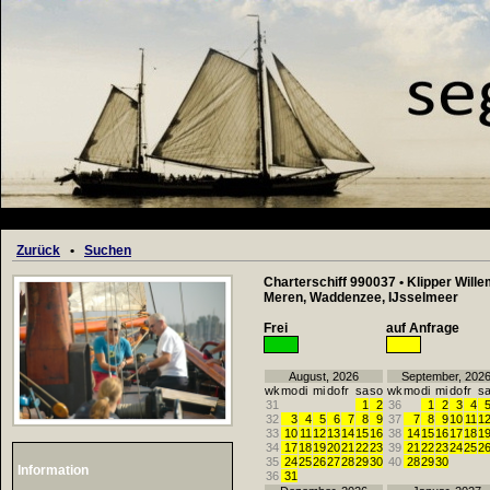
Zurück
•
Suchen
Charterschiff 990037 • Klipper Wille
Meren, Waddenzee, IJsselmeer
Frei
auf Anfrage
August, 2026
September, 202
wk
mo
di
mi
do
fr
sa
so
wk
mo
di
mi
do
fr
s
31
1
2
36
1
2
3
4
32
3
4
5
6
7
8
9
37
7
8
9
10
11
1
33
10
11
12
13
14
15
16
38
14
15
16
17
18
1
34
17
18
19
20
21
22
23
39
21
22
23
24
25
2
35
24
25
26
27
28
29
30
40
28
29
30
Information
36
31