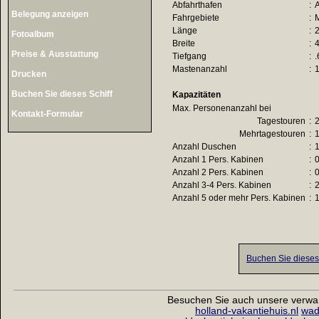
Abfahrthafen
:
Belegung anzeigen
Fahrgebiete
:
M
Länge
:
2
Fotoalbum
Breite
:
4
Preise & Ausstattung
Tiefgang
:
.
Mastenanzahl
:
Drucken
Buchen Sie dieses Schiff
Kapazitäten
Max. Personenanzahl bei
Kontakt-Formular
Tagestouren
:
Mehrtagestouren
:
Anzahl Duschen
:
Anzahl 1 Pers. Kabinen
:
Anzahl 2 Pers. Kabinen
:
Anzahl 3-4 Pers. Kabinen
:
Anzahl 5 oder mehr Pers. Kabinen
:
Buchen Sie dieses 
Besuchen Sie auch unsere verwa
holland-vakantiehuis.nl
wad