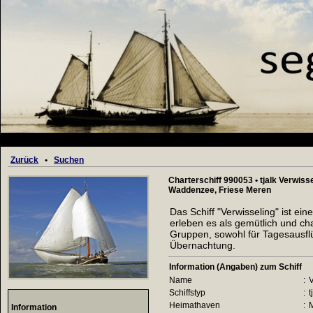
Zurück
•
Suchen
Charterschiff 990053 • tjalk Verwiss
Waddenzee, Friese Meren
Das Schiff "Verwisseling" ist ei
erleben es als gemütlich und char
Gruppen, sowohl für Tagesausflü
Übernachtung.
Information (Angaben) zum Schiff
Name
:
V
Schiffstyp
:
t
Heimathaven
:
Information